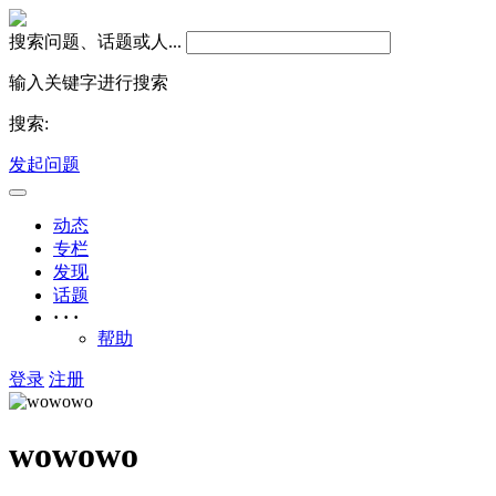
搜索问题、话题或人...
输入关键字进行搜索
搜索:
发起问题
动态
专栏
发现
话题
· · ·
帮助
登录
注册
wowowo